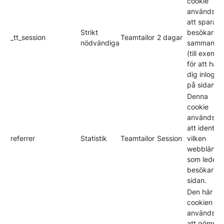
cookie
används fö
att spara e
Strikt
besökares
_tt_session
Teamtailor
2 dagar
nödvändiga
sammanha
(till exempe
för att hålla
dig inlogg
på sidan).
Denna
cookie
används fö
att identifi
referrer
Statistik
Teamtailor
Session
vilken
webblänk
som leder
besökarna t
sidan.
Den här
cookien
används fö
att gömma