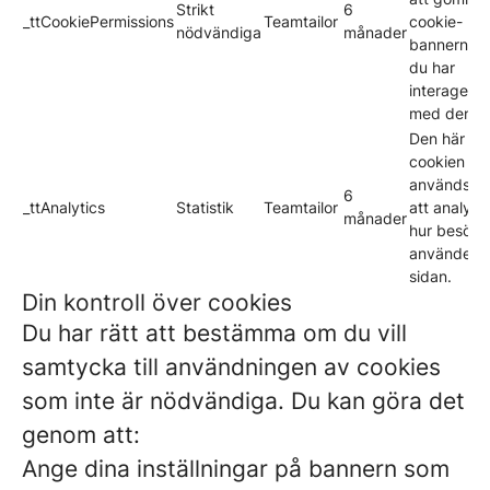
Strikt
6
_ttCookiePermissions
Teamtailor
cookie-
nödvändiga
månader
bannern nä
du har
interagerat
med den.
Den här
cookien
används fö
6
_ttAnalytics
Statistik
Teamtailor
att analyse
månader
hur besöka
använder
sidan.
Din kontroll över cookies
Du har rätt att bestämma om du vill
samtycka till användningen av cookies
som inte är nödvändiga. Du kan göra det
genom att:
Ange dina inställningar på bannern som