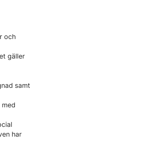
r och
t gäller
gnad samt
e med
cial
ven har