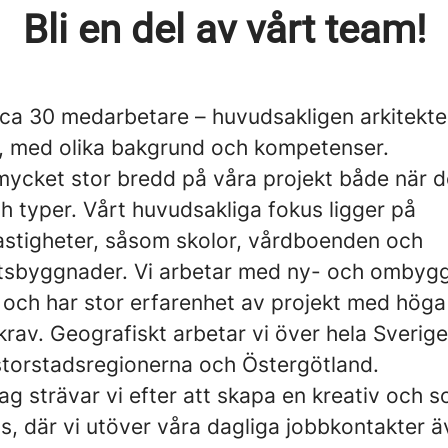
Bli en del av vårt team!
g ca 30 medarbetare – huvudsakligen arkitekte
r, med olika bakgrund och kompetenser.
mycket stor bredd på våra projekt både när de
h typer. Vårt huvudsakliga fokus ligger på
astigheter, såsom skolor, vårdboenden och
sbyggnader. Vi arbetar med ny- och ombyg
, och har stor erfarenhet av projekt med höga
krav. Geografiskt arbetar vi över hela Sverig
storstadsregionerna och Östergötland.
g strävar vi efter att skapa en kreativ och so
s, där vi utöver våra dagliga jobbkontakter ä