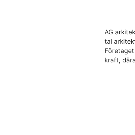
AG arkitek
tal arkite
Företaget
kraft, där