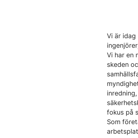
Vi är ida
ingenjöre
Vi har en 
skeden oc
samhällsf
myndighet
inredning
säkerhets
fokus på 
Som företa
arbetsplat